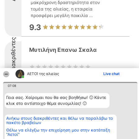
μακρόχρονη δραστηριότητα στον
τομέα της αλιείας, η εταιρεία
προσφέρει μεγάλη ποικιλία ...
9.3
Διακριθέντες
Μυτιλήνη Επανω Σκαλα
ΑΕΤΟΊ της αλιείας
Live chat
07:08
Γεια σας. Χαίρομαι που θα σας βοηθήσω! 🙂 Κάντε
Διοργανωτής της
Κατάταξη
Επικοινωνία
κατάταξης
Διακριθέντες
Επικοινωνία
κλικ στο αντίστοιχο θέμα συνομιλίας! 🙂
BEAUTIFUL COMPANY
Λίστα όλων
Μονοπρόσωπη ΙΚΕ
των
ΤΗΛ. ΕΠΙΚΟΙΝΩΝΙΑΣ:
διακριθέντων
Ανήκω στους διακριθέντες και θέλω να παραλάβω το
2104128019
Μεθοδολογία
πακέτο βραβείων
email:
Όροι &
Θέλω να ελέγξω την επιχείρηση μου στην κατάταξη
aetoi@beautifulcompany.co
προϋποθέσεις
"Αετοί"
ΠΟΛΙΤΙΚΗ