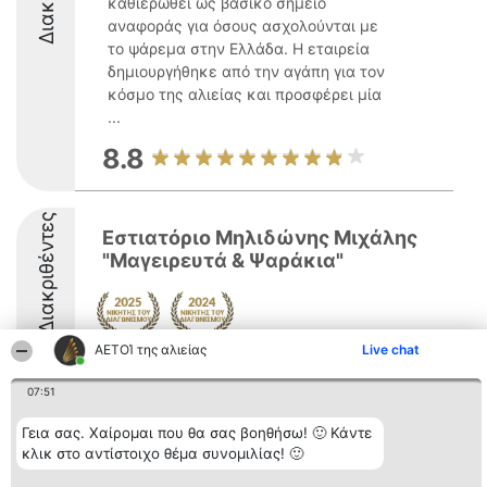
καθιερωθεί ως βασικό σημείο
αναφοράς για όσους ασχολούνται με
το ψάρεμα στην Ελλάδα. Η εταιρεία
δημιουργήθηκε από την αγάπη για τον
κόσμο της αλιείας και προσφέρει μία
...
8.8
Διακριθέντες
Εστιατόριο Μηλιδώνης Μιχάλης
"Μαγειρευτά & Ψαράκια"
ΑΕΤΟΊ της αλιείας
Live chat
8.6
07:51
Γεια σας. Χαίρομαι που θα σας βοηθήσω! 🙂 Κάντε
Διοργανωτής της
Κατάταξη
Επικοινωνία
κλικ στο αντίστοιχο θέμα συνομιλίας! 🙂
κατάταξης
Διακριθέντες
Επικοινωνία
BEAUTIFUL COMPANY
Λίστα όλων