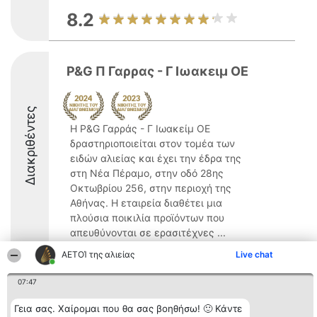
8.2
P&G Π Γαρρας - Γ Ιωακειμ ΟΕ
Διακριθέντες
Η P&G Γαρράς - Γ Ιωακείμ ΟΕ
δραστηριοποιείται στον τομέα των
ειδών αλιείας και έχει την έδρα της
στη Νέα Πέραμο, στην οδό 28ης
Οκτωβρίου 256, στην περιοχή της
Αθήνας. Η εταιρεία διαθέτει μια
πλούσια ποικιλία προϊόντων που
απευθύνονται σε ερασιτέχνες ...
ΑΕΤΟΊ της αλιείας
Live chat
07:47
Γεια σας. Χαίρομαι που θα σας βοηθήσω! 🙂 Κάντε
Διοργανωτής της
Κατάταξη
Επικοινωνία