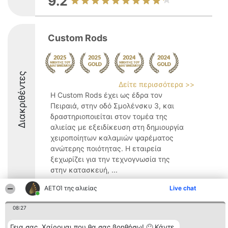
9.2
Custom Rods
Διακριθέντες
Δείτε περισσότερα >>
Η Custom Rods έχει ως έδρα τον
Πειραιά, στην οδό Σμολένσκυ 3, και
δραστηριοποιείται στον τομέα της
αλιείας με εξειδίκευση στη δημιουργία
χειροποίητων καλαμιών ψαρέματος
ανώτερης ποιότητας. Η εταιρεία
ξεχωρίζει για την τεχνογνωσία της
στην κατασκευή, ...
9.7
ΑΕΤΟΊ της αλιείας
Live chat
08:27
Διοργανωτής της
Κατάταξη
Επικοινωνία
Γεια σας. Χαίρομαι που θα σας βοηθήσω! 🙂 Κάντε