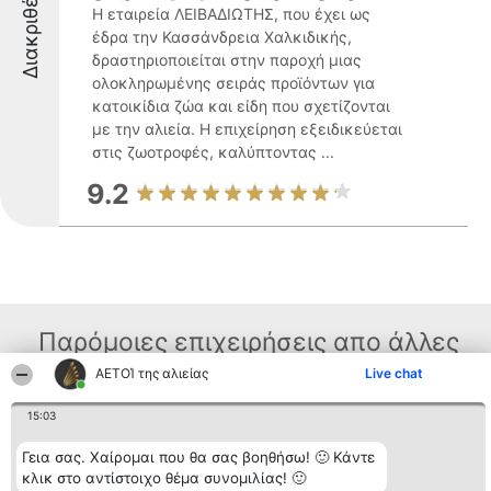
Διακριθέντες
Η εταιρεία ΛΕΙΒΑΔΙΩΤΗΣ, που έχει ως
έδρα την Κασσάνδρεια Χαλκιδικής,
δραστηριοποιείται στην παροχή μιας
ολοκληρωμένης σειράς προϊόντων για
κατοικίδια ζώα και είδη που σχετίζονται
με την αλιεία. Η επιχείρηση εξειδικεύεται
στις ζωοτροφές, καλύπτοντας ...
9.2
Παρόμοιες επιχειρήσεις απο άλλες
περιοχές
ΑΕΤΟΊ της αλιείας
Live chat
15:03
Διοργανωτής της
Κατάταξη
Επικοινωνία
Γεια σας. Χαίρομαι που θα σας βοηθήσω! 🙂 Κάντε
κατάταξης
Διακριθέντες
Επικοινωνία
κλικ στο αντίστοιχο θέμα συνομιλίας! 🙂
BEAUTIFUL COMPANY
Λίστα όλων