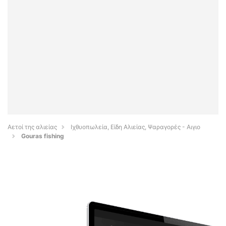
Αετοί της αλιείας
Ιχθυοπωλεία, Είδη Αλιείας, Ψαραγορές - Αιγιο
Gouras fishing