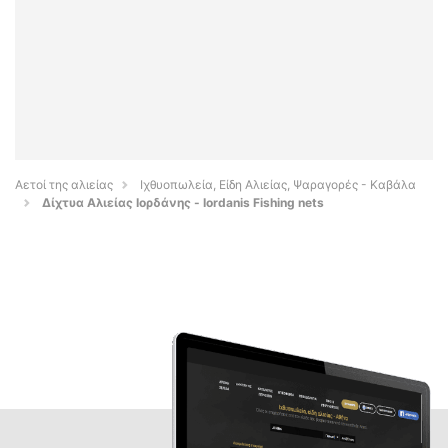
Αετοί της αλιείας
Ιχθυοπωλεία, Είδη Αλιείας, Ψαραγορές - Καβάλα
Δίχτυα Αλιείας Ιορδάνης - Iordanis Fishing nets