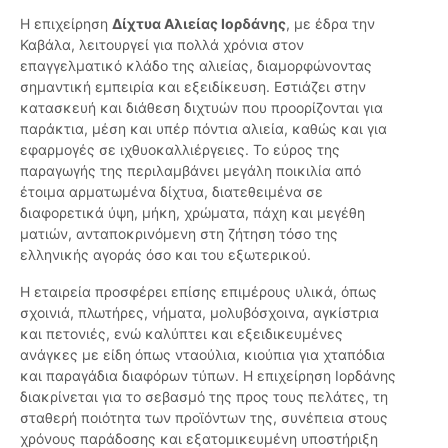
Η επιχείρηση
Δίχτυα Αλιείας Ιορδάνης
, με έδρα την
Καβάλα, λειτουργεί για πολλά χρόνια στον
επαγγελματικό κλάδο της αλιείας, διαμορφώνοντας
σημαντική εμπειρία και εξειδίκευση. Εστιάζει στην
κατασκευή και διάθεση διχτυών που προορίζονται για
παράκτια, μέση και υπέρ πόντια αλιεία, καθώς και για
εφαρμογές σε ιχθυοκαλλιέργειες. Το εύρος της
παραγωγής της περιλαμβάνει μεγάλη ποικιλία από
έτοιμα αρματωμένα δίχτυα, διατεθειμένα σε
διαφορετικά ύψη, μήκη, χρώματα, πάχη και μεγέθη
ματιών, ανταποκρινόμενη στη ζήτηση τόσο της
ελληνικής αγοράς όσο και του εξωτερικού.
Η εταιρεία προσφέρει επίσης επιμέρους υλικά, όπως
σχοινιά, πλωτήρες, νήματα, μολυβόσχοινα, αγκίστρια
και πετονιές, ενώ καλύπτει και εξειδικευμένες
ανάγκες με είδη όπως νταούλια, κιούπια για χταπόδια
και παραγάδια διαφόρων τύπων. Η επιχείρηση Ιορδάνης
διακρίνεται για το σεβασμό της προς τους πελάτες, τη
σταθερή ποιότητα των προϊόντων της, συνέπεια στους
χρόνους παράδοσης και εξατομικευμένη υποστήριξη