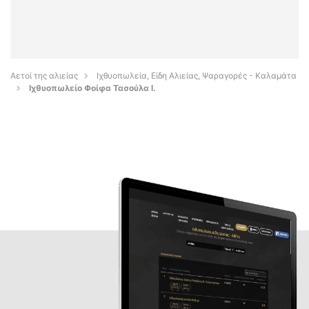
Αετοί της αλιείας
Ιχθυοπωλεία, Είδη Αλιείας, Ψαραγορές - Καλαμάτα
Ιχθυοπωλείο Φοίφα Τασούλα Ι.