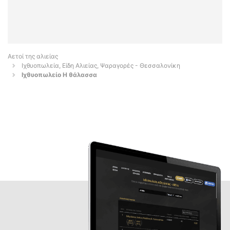
Αετοί της αλιείας
Ιχθυοπωλεία, Είδη Αλιείας, Ψαραγορές - Θεσσαλονίκη
Ιχθυοπωλείο Η θάλασσα