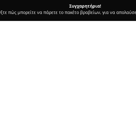
Συγχαρητήρια!
γξτε πώς μπορείτε να πάρετε το πακέτο βραβείων, για να απολαύσε
αραγορές - Ηρακλειο
Παναγιωτίδης
Σχετικά με την εταιρεία:
Η επιχείρηση
Παναγιωτίδης
, 
δραστηριοποιείται στον τομέα 
και των σκαφών από το 1977. Ο
θεμέλια για τη δημιουργία εν
Δείτε περισσότερα >>
της θάλασσας. Η εταιρεία διακ
μια μεγάλη ποικιλία προϊόντων
επαγγελματιών όσο και των ερ
Οι βασικές δραστηριότητες π
θαλάσσης, ναυτιλιακών ειδών, 