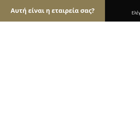
Αυτή είναι η εταιρεία σας?
Ελέ
Αετοί της αλιείας
Ιχθυοπωλεία, Είδη Αλιείας, Ψ
Παναγιωτίδης
8.7
(34)
Ηρακλειο, 25 Efodou St
Εμφάνιση αριθμού τηλεφώνου