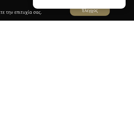
Έλεγχος
τε την επιτυχία σας.
με έδρα στο Ηράκλειο της Κρήτης,
των ειδών αλιείας, του ναυτιλιακού εξοπλισμού
 ιδρυτής της, Ανδρέας Παναγιωτίδης, έθεσε τα
ός αξιόπιστου σημείου αναφοράς για τους φίλους
ρίνεται για τη συνεχή εξέλιξή της και προσφέρει
, καλύπτοντας τις απαιτήσεις τόσο των
ασιτεχνών στον κλάδο.
εριλαμβάνουν την εμπορία σκαφών, μηχανών
εξοπλισμού κατάδυσης, ειδών αλιείας, καθώς και