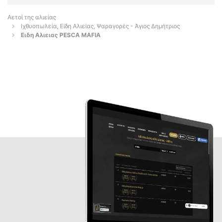
Αετοί της αλιείας
Ιχθυοπωλεία, Είδη Αλιείας, Ψαραγορές - Άγιος Δημήτριος
Ειδη Αλιειας PESCA MAFIA