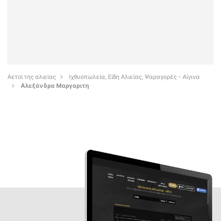
Αετοί της αλιείας
Ιχθυοπωλεία, Είδη Αλιείας, Ψαραγορές - Αίγινα
Αλεξάνδρα Μαργαριτη