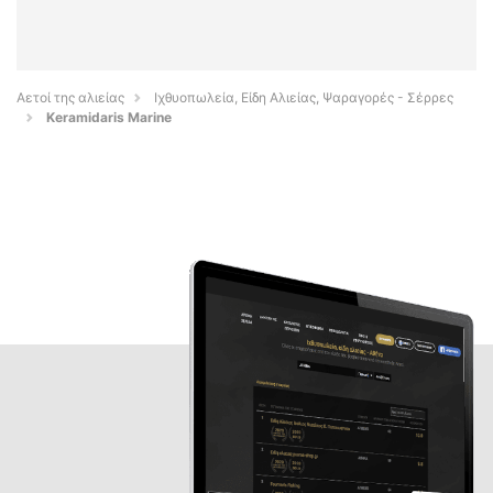
Αετοί της αλιείας
Ιχθυοπωλεία, Είδη Αλιείας, Ψαραγορές - Σέρρες
Keramidaris Marine