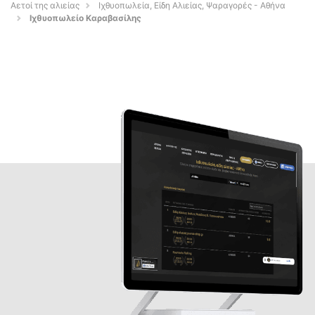
Αετοί της αλιείας
Ιχθυοπωλεία, Είδη Αλιείας, Ψαραγορές - Αθήνα
Ιχθυοπωλείο Καραβασίλης