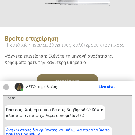
Βρείτε επιχείρηση
Η κατάταξη περιλαμβάνει τους καλύτερους στον κλάδο
Ψάχνετε επιχείρηση; Ελέγξτε τη μηχανή αναζήτησης.
Χρησιμοποιήστε την καλύτερη υπηρεσία
Αναζήτηση
ΑΕΤΟΊ της αλιείας
Live chat
06:52
Γεια σας. Χαίρομαι που θα σας βοηθήσω! 🙂 Κάντε
κλικ στο αντίστοιχο θέμα συνομιλίας! 🙂
Διοργανωτής της
Κατάταξη
Επικοινωνία
Ανήκω στους διακριθέντες και θέλω να παραλάβω το
κατάταξης
Διακριθέντες
Επικοινωνία
πακέτο βραβείων
BEAUTIFUL COMPANY
Λίστα όλων