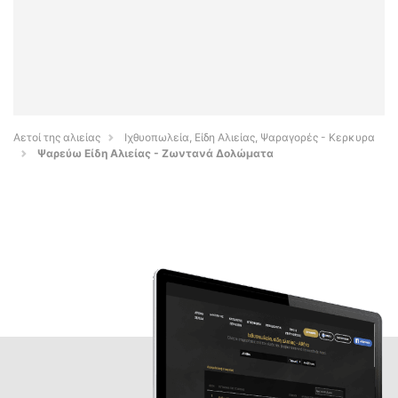
Αετοί της αλιείας
Ιχθυοπωλεία, Είδη Αλιείας, Ψαραγορές - Κερκυρα
Ψαρεύω Είδη Αλιείας - Ζωντανά Δολώματα