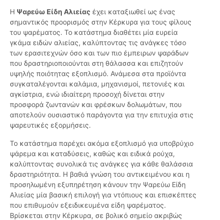
Η
Ψαρεύω Είδη Αλιείας
έχει καταξιωθεί ως ένας
σημαντικός προορισμός στην Κέρκυρα για τους φίλους
του ψαρέματος. Το κατάστημα διαθέτει μία ευρεία
γκάμα ειδών αλιείας, καλύπτοντας τις ανάγκες τόσο
των ερασιτεχνών όσο και των πιο έμπειρων ψαράδων
που δραστηριοποιούνται στη θάλασσα και επιζητούν
υψηλής ποιότητας εξοπλισμό. Ανάμεσα στα προϊόντα
συγκαταλέγονται καλάμια, μηχανισμοί, πετονιές και
αγκίστρια, ενώ ιδιαίτερη προσοχή δίνεται στην
προσφορά ζωντανών και φρέσκων δολωμάτων, που
αποτελούν ουσιαστικό παράγοντα για την επιτυχία στις
ψαρευτικές εξορμήσεις.
Το κατάστημα παρέχει ακόμα εξοπλισμό για υποβρύχιο
ψάρεμα και καταδύσεις, καθώς και ειδικά ρούχα,
καλύπτοντας συνολικά τις ανάγκες για κάθε θαλάσσια
δραστηριότητα. Η βαθιά γνώση του αντικειμένου και η
προσηλωμένη εξυπηρέτηση κάνουν την Ψαρεύω Είδη
Αλιείας μία βασική επιλογή για ντόπιους και επισκέπτες
που επιθυμούν εξειδικευμένα είδη ψαρέματος.
Βρίσκεται στην Κέρκυρα, σε βολικό σημείο ακριβώς