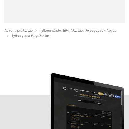
Αετοί της αλιείας
Ιχθυοπωλεία, Είδη Αλιείας, Ψαραγορές - Άργος
Ιχθυαγορά Αργολικός