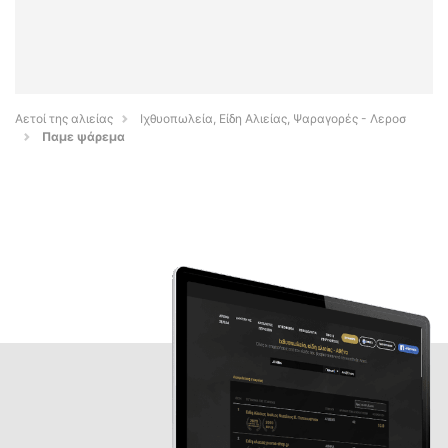
Αετοί της αλιείας
Ιχθυοπωλεία, Είδη Αλιείας, Ψαραγορές - Λεροσ
Παμε ψάρεμα