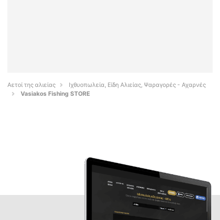
Αετοί της αλιείας
Ιχθυοπωλεία, Είδη Αλιείας, Ψαραγορές - Αχαρνές
Vasiakos Fishing STORE