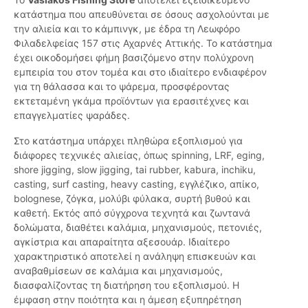
κατάστημα που απευθύνεται σε όσους ασχολούνται με
την αλιεία και το κάμπινγκ, με έδρα τη Λεωφόρο
Φιλαδελφείας 157 στις Αχαρνές Αττικής. Το κατάστημα
έχει οικοδομήσει φήμη βασιζόμενο στην πολύχρονη
εμπειρία του στον τομέα και στο ιδιαίτερο ενδιαφέρον
για τη θάλασσα και το ψάρεμα, προσφέροντας
εκτεταμένη γκάμα προϊόντων για ερασιτέχνες και
επαγγελματίες ψαράδες.
Στο κατάστημα υπάρχει πληθώρα εξοπλισμού για
διάφορες τεχνικές αλιείας, όπως spinning, LRF, eging,
shore jigging, slow jigging, tai rubber, kabura, inchiku,
casting, surf casting, heavy casting, εγγλέζικο, απίκο,
bolognese, ζόγκα, μολύβι φύλακα, συρτή βυθού και
καθετή. Εκτός από σύγχρονα τεχνητά και ζωντανά
δολώματα, διαθέτει καλάμια, μηχανισμούς, πετονιές,
αγκίστρια και απαραίτητα αξεσουάρ. Ιδιαίτερο
χαρακτηριστικό αποτελεί η ανάληψη επισκευών και
αναβαθμίσεων σε καλάμια και μηχανισμούς,
διασφαλίζοντας τη διατήρηση του εξοπλισμού. Η
έμφαση στην ποιότητα και η άμεση εξυπηρέτηση