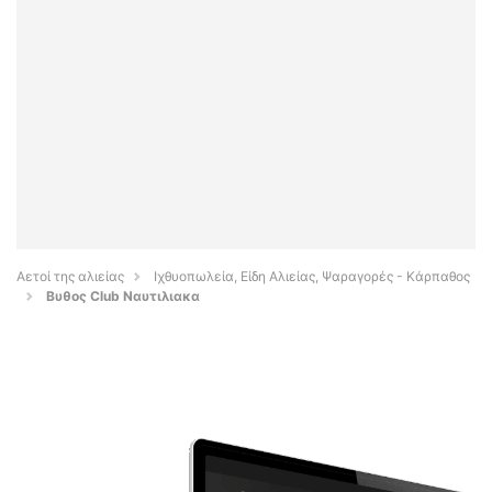
Αετοί της αλιείας
Ιχθυοπωλεία, Είδη Αλιείας, Ψαραγορές - Κάρπαθος
Βυθος Club Ναυτιλιακα