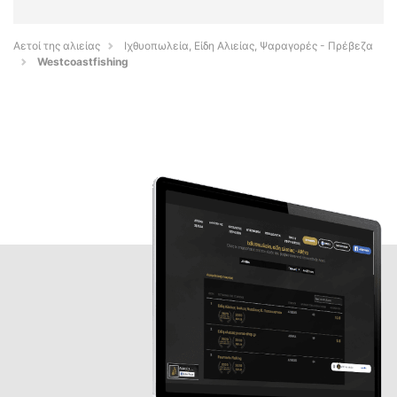
Αετοί της αλιείας
Ιχθυοπωλεία, Είδη Αλιείας, Ψαραγορές - Πρέβεζα
Westcoastfishing