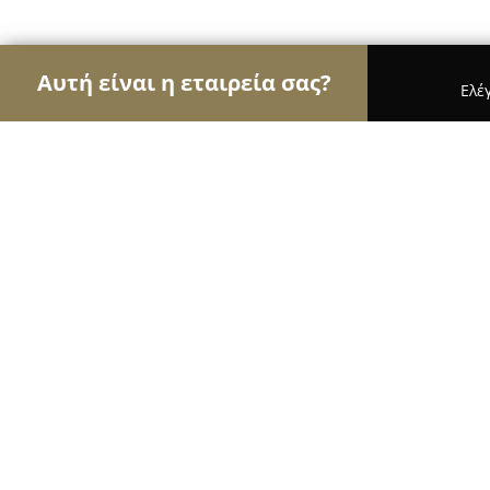
Αυτή είναι η εταιρεία σας?
Ελέ
Αετοί της αλιείας
Ιχθυοπωλεία, Είδη Αλιείας, Ψ
Ιχθυοπωλειο Ο Φαρος
9.4
(30)
Χαλάνδρι, Athens