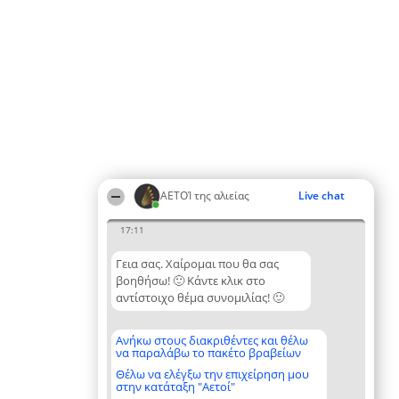
ΑΕΤΟΊ της αλιείας
Live chat
17:11
Γεια σας. Χαίρομαι που θα σας
βοηθήσω! 🙂 Κάντε κλικ στο
αντίστοιχο θέμα συνομιλίας! 🙂
Ανήκω στους διακριθέντες και θέλω
να παραλάβω το πακέτο βραβείων
Θέλω να ελέγξω την επιχείρηση μου
στην κατάταξη "Αετοί"