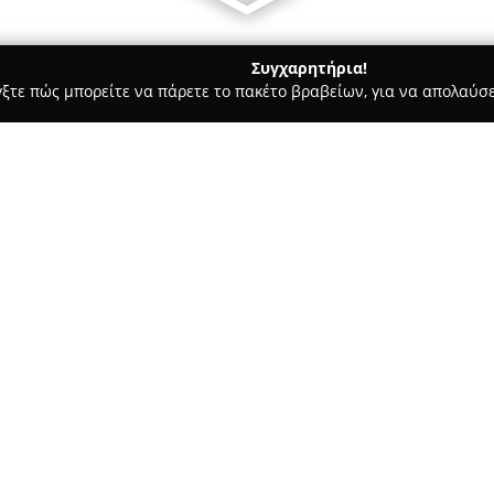
Συγχαρητήρια!
γξτε πώς μπορείτε να πάρετε το πακέτο βραβείων, για να απολαύσε
αραγορές - Χαλάνδρι
Ιχθυοπωλειο Ο Φαρος
Σχετικά με την εταιρεία:
Στη Λεωφόρο Κηφισίας 234, στο
αναγνωρισμένα ιχθυοπωλεία τ
εταιρεία ξεχωρίζει για τη στ
εξαιρετική φρεσκάδα των προϊ
Δείτε περισσότερα >>
αναφοράς για όσους αναζητούν
περιλαμβάνει καθημερινά φρέσ
ικανοποιούν ακόμα και τους π
μέχρι και πιο σπάνια είδη.