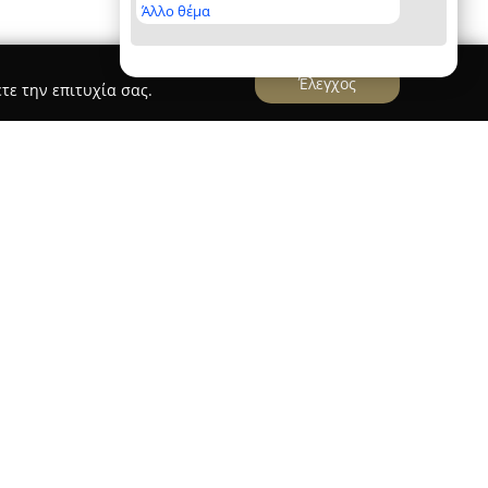
Άλλο θέμα
Έλεγχος
τε την επιτυχία σας.
 Χαλάνδρι, βρίσκεται ένα από τα πλέον
ης περιοχής, το
Ιχθυοπωλείο Ο Φάρος
. Η
αθερή προσήλωση στην υψηλή ποιότητα και την
όντων της, διαμορφώνοντας έναν σημείο
 αυθεντικές θαλασσινές γεύσεις. Η γκάμα τους
κα ψάρια και θαλασσινά, με επιλογές που
ιο απαιτητικούς καταναλωτές, από μεσογειακά