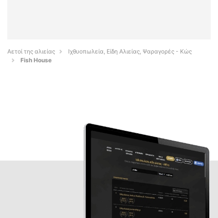
Αετοί της αλιείας
Ιχθυοπωλεία, Είδη Αλιείας, Ψαραγορές - Κώς
Fish House