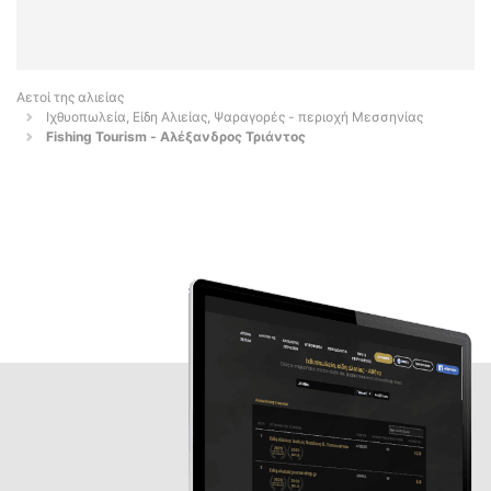
Αετοί της αλιείας
Ιχθυοπωλεία, Είδη Αλιείας, Ψαραγορές - περιοχή Μεσσηνίας
Fishing Tourism - Αλέξανδρος Τριάντος