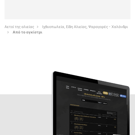
Αετοί της αλιείας
Ιχθυοπωλεία, Είδη Αλιείας, Ψαραγορές - Χαλάνδρι
Από το αγκίστρι