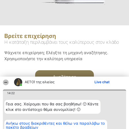
Βρείτε επιχείρηση
Η κατάταξη περιλαμβάνει τους καλύτερους στον κλάδο
Ψάχνετε επιχείρηση; Ελέγξτε τη μηχανή αναζήτησης.
Χρησιμοποιήστε την καλύτερη υπηρεσία
Αναζήτηση
ΑΕΤΟΊ της αλιείας
Live chat
14:22
Γεια σας. Χαίρομαι που θα σας βοηθήσω! 🙂 Κάντε
κλικ στο αντίστοιχο θέμα συνομιλίας! 🙂
Διοργανωτής της
Κατάταξη
Επικοινωνία
Ανήκω στους διακριθέντες και θέλω να παραλάβω το
κατάταξης
Διακριθέντες
Επικοινωνία
πακέτο βραβείων
BEAUTIFUL COMPANY
Λίστα όλων