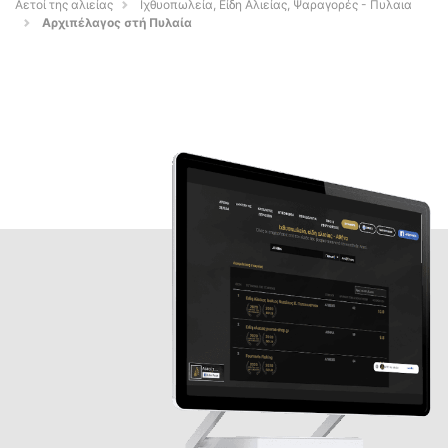
Αετοί της αλιείας
Ιχθυοπωλεία, Είδη Αλιείας, Ψαραγορές - Πυλαια
Αρχιπέλαγος στή Πυλαία