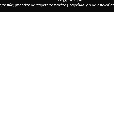
γξτε πώς μπορείτε να πάρετε το πακέτο βραβείων, για να απολαύσε
αραγορές - Επανομη
Ιχθυοπωλείο Επανομή ΑΦΟΙ ΝΑΚΟΥ, Ψάρ
, Ψάρεψέ το!
Σχετικά με την εταιρεία:
Βρίσκεται στην Επανομή Θεσσ
επίσης με την εμπορική του ον
τους βασικούς προορισμούς γι
θαλασσινών. Η επιχείρηση δια
Δείτε περισσότερα >>
καθώς και επιλεγμένων κατεψ
φάσμα γευστικών προτιμήσεω
Ένα ιδιαίτερο χαρακτηριστικό 
παράδοσης κατ’ οίκον, διευκο
προϊόντα τους στη διεύθυνσή 
προσφέρει τον καθαρισμό των