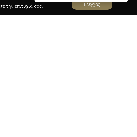
Έλεγχος
τε την επιτυχία σας.
εψέ το!
αλονίκης, το
Ιχθυοπωλείο Αφοί Νάκου
, γνωστό
ομασία «Ψάρεψέ το!», και αποτελεί έναν από
α την προμήθεια ποιοτικών ψαριών και
κρίνεται για τη διαθεσιμότητα φρέσκων ψαριών,
υγμένων προϊόντων, καλύπτοντας ένα ευρύ
ν.
που ξεχωρίζει την εταιρεία είναι η δυνατότητα
λύνοντας τους καταναλωτές να παραλάβουν τα
τους. Παράλληλα, το Ιχθυοπωλείο Αφοί Νάκου
 ψαριών, ενισχύοντας την εξυπηρέτηση προς