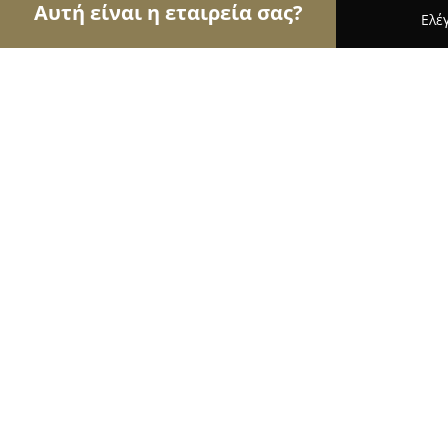
Αυτή είναι η εταιρεία σας?
Ελέ
Αετοί της αλιείας
Ιχθυοπωλεία, Είδη Αλιείας, Ψ
Ιχθυοπωλείο Επανομή ΑΦΟΙ ΝΑΚΟΥ
9.8
(35)
Επανομη, Δημοτική αγορά Επανομής ΕΠΑΝΩΜΗ
Εμφάνιση αριθμού τηλεφώνου