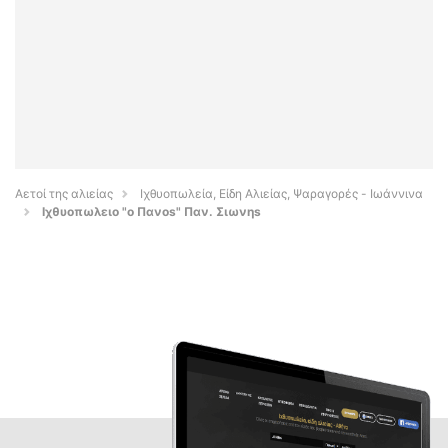
Αετοί της αλιείας
Ιχθυοπωλεία, Είδη Αλιείας, Ψαραγορές - Ιωάννινα
Ιχθυοπωλειο "ο Πανοs" Παν. Σιωνηs