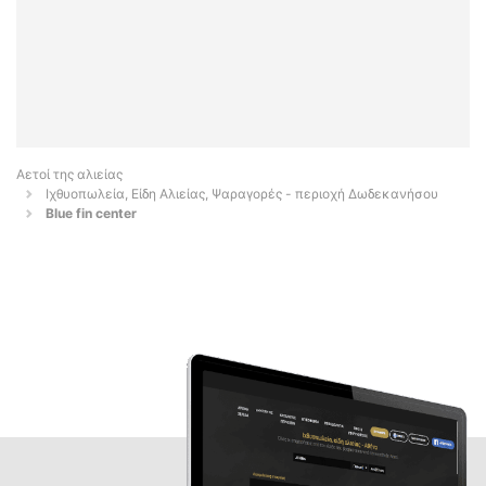
Αετοί της αλιείας
Ιχθυοπωλεία, Είδη Αλιείας, Ψαραγορές - περιοχή Δωδεκανήσου
Blue fin center