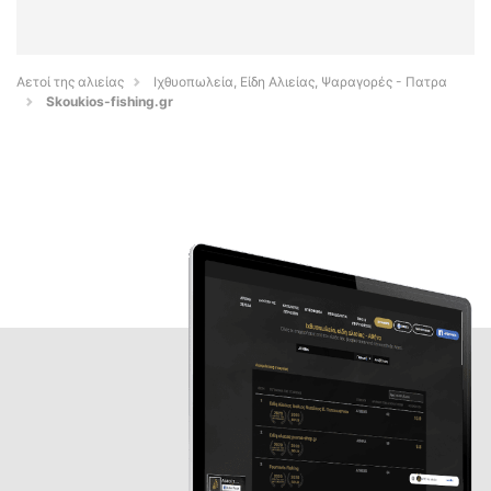
Αετοί της αλιείας
Ιχθυοπωλεία, Είδη Αλιείας, Ψαραγορές - Πατρα
Skoukios-fishing.gr