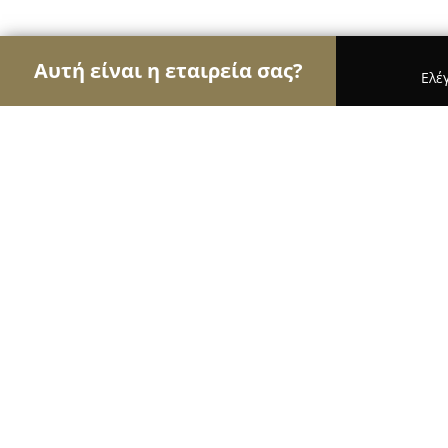
Αυτή είναι η εταιρεία σας?
Ελέ
Αετοί της αλιείας
Ιχθυοπωλεία, Είδη Αλιείας, Ψ
Expert Fishing
9
(22)
Πυργος, Εθνικής Αντιστάσεως 16