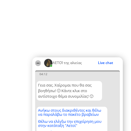
ΑΕΤΟΊ της αλιείας
Live chat
04:12
Γεια σας. Χαίρομαι που θα σας
βοηθήσω! 🙂 Κάντε κλικ στο
αντίστοιχο θέμα συνομιλίας! 🙂
Ανήκω στους διακριθέντες και θέλω
να παραλάβω το πακέτο βραβείων
Θέλω να ελέγξω την επιχείρηση μου
στην κατάταξη "Αετοί"