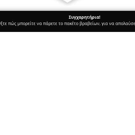
Συγχαρητήρια!
γξτε πώς μπορείτε να πάρετε το πακέτο βραβείων, για να απολαύσε
αραγορές - Πυργος
Expert Fishing
Σχετικά με την εταιρεία:
Η εταιρεία
Expert Fishing
, που
στον Πύργο Ηλείας, χαρακτηρί
ενδιαφέρονται για την αλιεία.
και αξεσουάρ αλιείας, καλύπτ
Δείτε περισσότερα >>
αλιεία με βάρκα. Διατίθενται 
δολώματα, αλλά και εξειδικευμ
ψαρέματος.
Το κατάστημα διαθέτει επίσης