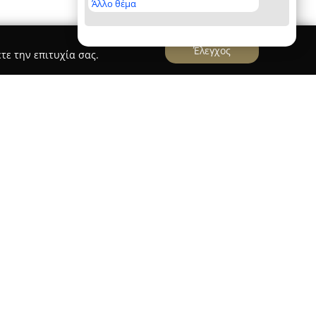
Άλλο θέμα
Έλεγχος
τε την επιτυχία σας.
 βρίσκεται στην οδό Εθνικής Αντιστάσεως 16
ζεται ως ένας πλήρης προορισμός για άτομα που
 Η γκάμα των προϊόντων της περιλαμβάνει είδη
οντας τόσο την παράκτια όσο και την θαλάσσια
καλάμια, μηχανισμοί, νήματα, πετονιές, τεχνητά
ένος εξοπλισμός για διάφορες τεχνικές
 εξειδικευμένες υπηρεσίες όπως την κατασκευή