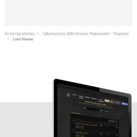
Αετοί της αλιείας
Ιχθυοπωλεία, Είδη Αλιείας, Ψαραγορές - Πειραιάς
Lure House