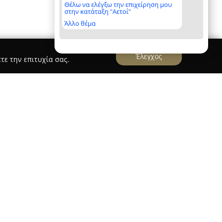
Θέλω να ελέγξω την επιχείρηση μου
στην κατάταξη "Αετοί"
Άλλο θέμα
Έλεγχος
τε την επιτυχία σας.
ιείται από το 1970, κατατάσσοντας τον εαυτό
τερους λιανοπωλητές στην Ελλάδα στον τομέα
τιλιακού εξοπλισμού, με πελατεία που
αρέματος από όλο τον κόσμο. Η εταιρεία
η Μυτιλήνη, στην οδό Ελευθερίου Βενιζέλου 8,
ο ηλεκτρονικό κατάστημα μέσω της ιστοσελίδας