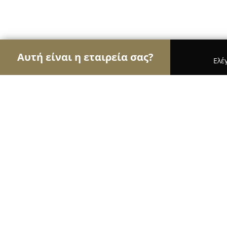
Αυτή είναι η εταιρεία σας?
Ελέ
Αετοί της αλιείας
Ιχθυοπωλεία, Είδη Αλιείας, Ψ
Tsouros Marine
9.8
(878)