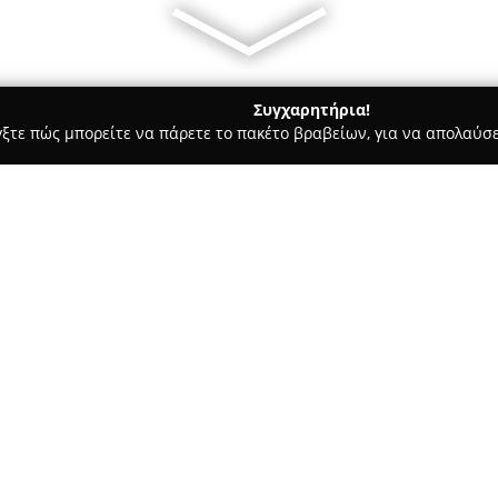
Συγχαρητήρια!
γξτε πώς μπορείτε να πάρετε το πακέτο βραβείων, για να απολαύσε
αραγορές - Καλλονη
Tsouros Marine
Σχετικά με την εταιρεία:
Η
Tsouros Marine
δραστηριοπο
της ανάμεσα στους σημαντικό
των ειδών αλιείας και του ναυ
απαρτίζεται από λάτρεις του ψ
Δείτε περισσότερα >>
διαθέτει φυσικό κατάστημα στ
ενώ λειτουργεί και οργανωμέν