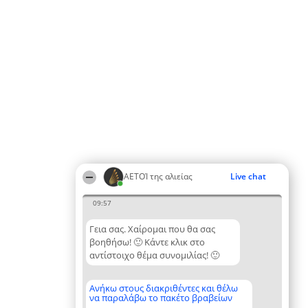
ΑΕΤΟΊ της αλιείας
Live chat
09:57
Γεια σας. Χαίρομαι που θα σας
βοηθήσω! 🙂 Κάντε κλικ στο
αντίστοιχο θέμα συνομιλίας! 🙂
Ανήκω στους διακριθέντες και θέλω
να παραλάβω το πακέτο βραβείων