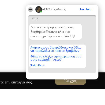
ΑΕΤΟΊ της αλιείας
Live chat
17:14
Γεια σας. Χαίρομαι που θα σας
βοηθήσω! 🙂 Κάντε κλικ στο
αντίστοιχο θέμα συνομιλίας! 🙂
Ανήκω στους διακριθέντες και θέλω
να παραλάβω το πακέτο βραβείων
Θέλω να ελέγξω την επιχείρηση μου
στην κατάταξη "Αετοί"
Άλλο θέμα
Έλεγχος
τε την επιτυχία σας.