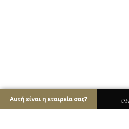
Αυτή είναι η εταιρεία σας?
Ελέ
Αετοί της αλιείας
Ιχθυοπωλεία, Είδη Αλιείας, Ψ