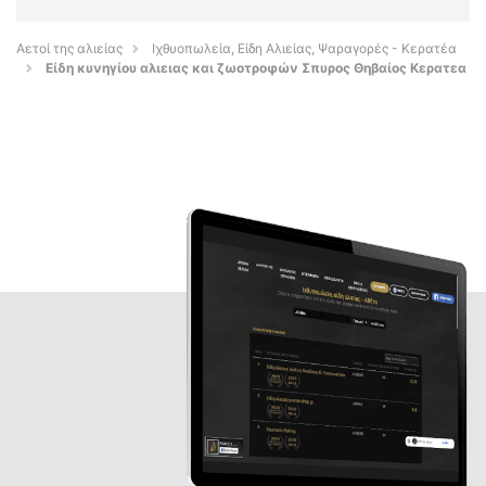
Αετοί της αλιείας
Ιχθυοπωλεία, Είδη Αλιείας, Ψαραγορές - Κερατέα
Είδη κυνηγίου αλιειας και ζωοτροφών Σπυρος Θηβαίος Κερατεα