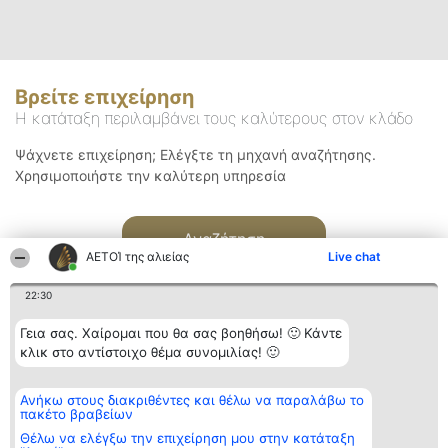
Βρείτε επιχείρηση
Η κατάταξη περιλαμβάνει τους καλύτερους στον κλάδο
Ψάχνετε επιχείρηση; Ελέγξτε τη μηχανή αναζήτησης.
Χρησιμοποιήστε την καλύτερη υπηρεσία
Αναζήτηση
ΑΕΤΟΊ της αλιείας
Live chat
22:30
Γεια σας. Χαίρομαι που θα σας βοηθήσω! 🙂 Κάντε
κλικ στο αντίστοιχο θέμα συνομιλίας! 🙂
Διοργανωτής της
Κατάταξη
Επικοινωνία
Ανήκω στους διακριθέντες και θέλω να παραλάβω το
κατάταξης
Διακριθέντες
Επικοινωνία
πακέτο βραβείων
BEAUTIFUL COMPANY
Λίστα όλων
Μονοπρόσωπη ΙΚΕ
των
Θέλω να ελέγξω την επιχείρηση μου στην κατάταξη
ΤΗΛ. ΕΠΙΚΟΙΝΩΝΙΑΣ:
διακριθέντων