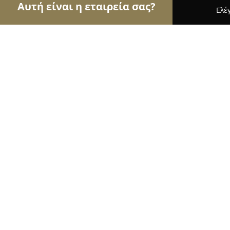
Αυτή είναι η εταιρεία σας?
Ελέ
Αετοί της αλιείας
Ιχθυοπωλεία, Είδη Αλιείας, Ψ
Fisherman's House
9.4
(97)
Νέα Μάκρη, Αγίου Κωνσταντίνου 53
Εμφάνιση αριθμού τηλεφώνου