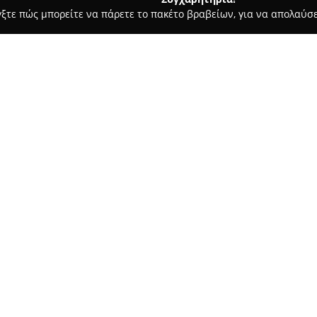
γξτε πώς μπορείτε να πάρετε το πακέτο βραβείων, για να απολαύσε
αραγορές - Νέα Μάκρη
Fisherman's House
Σχετικά με την εταιρεία:
Το
Fisherman's House
στη Νέα
για αλιεία και κατάδυση, καλύ
έμπειρων ψαράδων. Η επιχείρ
προϊόντων, συμπεριλαμβανομέ
Δείτε περισσότερα >>
ανθεκτικών πετονιών, αγκίστ
δολωμάτων που απευθύνονται 
Επιπλέον, το κατάστημα προσ
στολές, μάσκες, αναπνευστήρε
απευθυνόμενο σε όλα τα επίπε
περιλαμβάνονται επίσης είδη κ