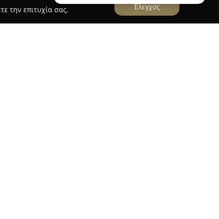
Έλεγχος
τε την επιτυχία σας.
 Μάκρη, ειδικεύεται στην παροχή εξοπλισμού
πτοντας τις ανάγκες τόσο ερασιτεχνών όσο και
ηση διαθέτει μεγάλη και ανανεωμένη συλλογή
νων σύγχρονων καλαμιών, μηχανισμών,
ρων διαφόρων ειδών και φρέσκων ζωντανών
σε ποικίλες μορφές ψαρέματος.
φέρει πλήρες φάσμα εξοπλισμού κατάδυσης, όπως
ς, βατραχοπέδιλα και ψαροντούφεκα,
δα εμπειρίας. Στη γκάμα προϊόντων
άμπινγκ και ναυτιλιακά είδη, επιλεγμένα ώστε