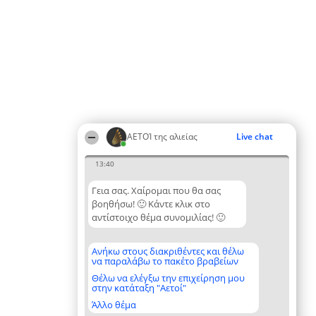
ΑΕΤΟΊ της αλιείας
Live chat
13:40
Γεια σας. Χαίρομαι που θα σας
βοηθήσω! 🙂 Κάντε κλικ στο
αντίστοιχο θέμα συνομιλίας! 🙂
Ανήκω στους διακριθέντες και θέλω
να παραλάβω το πακέτο βραβείων
Θέλω να ελέγξω την επιχείρηση μου
στην κατάταξη "Αετοί"
Άλλο θέμα