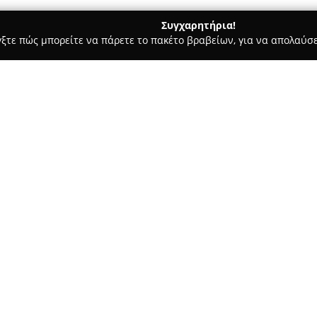
Συγχαρητήρια!
γξτε πώς μπορείτε να πάρετε το πακέτο βραβείων, για να απολαύσε
αραγορές - Νέα Πέραμος
Fishing shop POSEIDON
Σχετικά με την εταιρεία:
Το κατάστημα
ΠΟΣΕΙΔΩΝ
, που
εδραιώσει τη φήμη του ως αξι
με την αλιεία, αλλά και για 
που ξεπερνά τις δύο δεκαετίες
Δείτε περισσότερα >>
στους πελάτες τεχνογνωσία και
Η επιχείρηση προσφέρει μεγάλ
αναλώσιμα μέχρι μεγάλη ποικ
και εισαγόμενης προέλευσης. 
για κατάδυση, ναυτιλιακές ανά