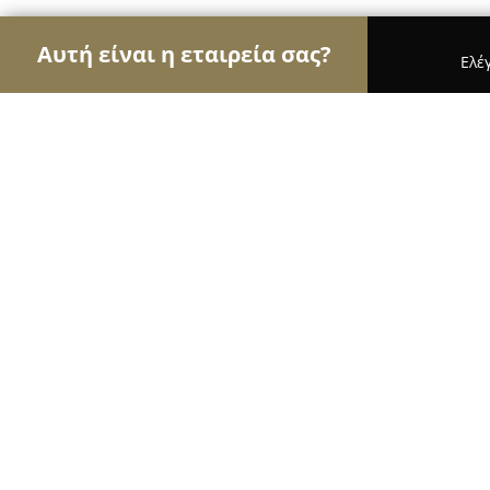
Αυτή είναι η εταιρεία σας?
Ελέ
Αετοί της αλιείας
Ιχθυοπωλεία, Είδη Αλιείας, Ψ
Fishing shop POSEIDON
9.6
(260)
Νέα Πέραμος, Νίκης 48
Εμφάνιση αριθμού τηλεφώνου