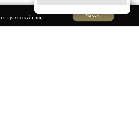
Έλεγχος
τε την επιτυχία σας.
 βρίσκεται στη Νέα Πέραμο Καβάλας, έχει
όλογο σημείο αναφοράς για όσους ασχολούνται
φίλους δραστηριοτήτων στη φύση. Με παρουσία
 στον χώρο της ερασιτεχνικής αλιείας, παρέχει
 ποιοτικές επιλογές σε κάθε αγορά προϊόντος.
η συλλογή ειδών, από καλάμια, μηχανισμούς και
ιλία ζωντανών δολωμάτων, τόσο εγχώριας όσο
Παράλληλα, στο κατάστημα διατίθενται προϊόντα
γκες και camping, καλύπτοντας πολλές