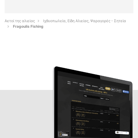
Αετοί της αλιείας
Ιχθυοπωλεία, Είδη Αλιείας, Ψαραγορές - Σητεία
Fragoulis Fishing