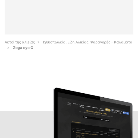
Αετοί της αλιείας
Ιχθυοπωλεία, Είδη Αλιείας, Ψαραγορές - Καλαμάτα
Zoga eye Q