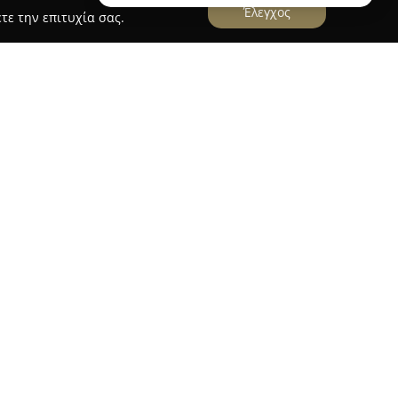
Έλεγχος
τε την επιτυχία σας.
ς" - Μαρία Αποστολοπούλου
 Είδη Αλιείας "Ο Μιχάλης" - Μαρία
γρίνιο, συγκαταλέγεται μεταξύ των
οράς για όσους ασχολούνται με την αλιεία και
ά από τις αρχές της δεκαετίας του 1980, διαθέτει
ειδικευμένες υπηρεσίες και προϊόντα στον τομέα
ία επιλογή αλιευτικών ειδών, όπως καλάμια,
τανά όσο και τεχνητά δολώματα, εξοπλισμό για
. Παράλληλα, προσφέρονται προϊόντα κυνηγίου
λία, η υψηλή ποιότητα και η αξιοπιστία στην