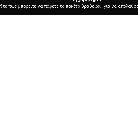
γξτε πώς μπορείτε να πάρετε το πακέτο βραβείων, για να απολαύσε
ραγορές - Αγρίνιο
ZisisFishing.gr - Είδη Αλιείας "Ο Μιχάλη
ιχάλης" - Μαρία
Σχετικά με την εταιρεία:
Η επιχείρηση ZisisFishing.gr -
Αποστολοπούλου, με έδρα το Α
αναγνωρισμένων σημείων αναφ
το κυνήγι. Με πορεία που ξεκιν
μακρά εμπειρία και παρέχει εξ
της.
Η
ZisisFishing.gr
διαθέτει ευρε
πετονιές, αγκίστρια, τόσο ζων
ψαροντούφεκο και καταδύσεις
και σχετικά αξεσουάρ. Η ποικι