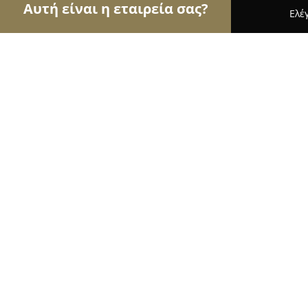
Αυτή είναι η εταιρεία σας?
Ελέ
Αετοί της αλιείας
Ιχθυοπωλεία, Είδη Αλιείας, Ψα
ZisisFishing.gr - Είδη Αλιείας "Ο Μ
Αποστολοπούλου
9.4
(35)
Αγρίνιο, Ελ. Βενιζέλου 8
Εμφάνιση αριθμού τηλεφώνου