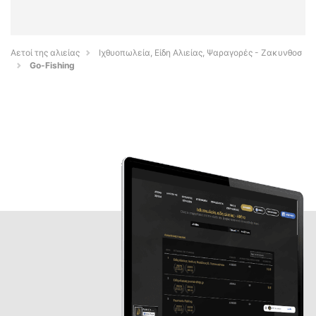
Αετοί της αλιείας
Ιχθυοπωλεία, Είδη Αλιείας, Ψαραγορές - Ζακυνθοσ
Go-Fishing