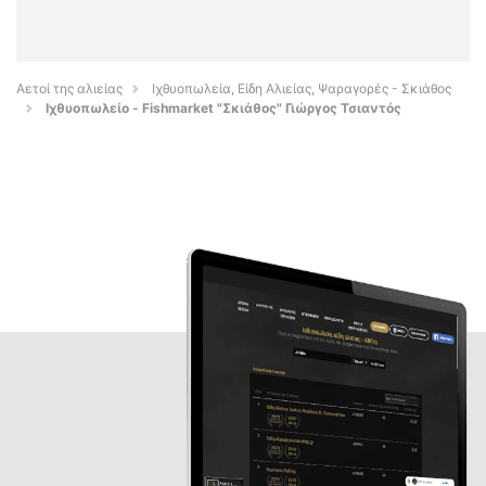
Αετοί της αλιείας
Ιχθυοπωλεία, Είδη Αλιείας, Ψαραγορές - Σκιάθος
Ιχθυοπωλείο - Fishmarket "Σκιάθος" Γιώργος Τσιαντός