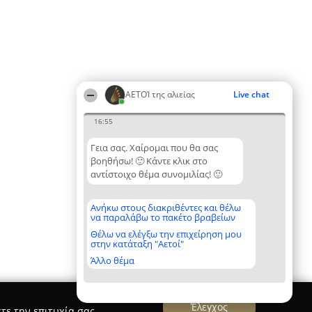
ΑΕΤΟΊ της αλιείας
Live chat
16:55
Γεια σας. Χαίρομαι που θα σας
βοηθήσω! 🙂 Κάντε κλικ στο
αντίστοιχο θέμα συνομιλίας! 🙂
Ανήκω στους διακριθέντες και θέλω
να παραλάβω το πακέτο βραβείων
Θέλω να ελέγξω την επιχείρηση μου
στην κατάταξη "Αετοί"
Άλλο θέμα
Έλεγχος
τε την επιτυχία σας.