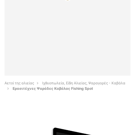
Αετοί της αλιείας
Ιχθυοπωλεία, Είδη Αλιείας, Ψαραγορές - Καβάλα
Ερασιτέχνες Ψαράδες Καβάλας Fishing Spot