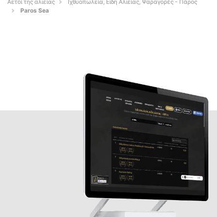
Αετοί της αλιείας
Ιχθυοπωλεία, Είδη Αλιείας, Ψαραγορές - Πάρος
Paros Sea