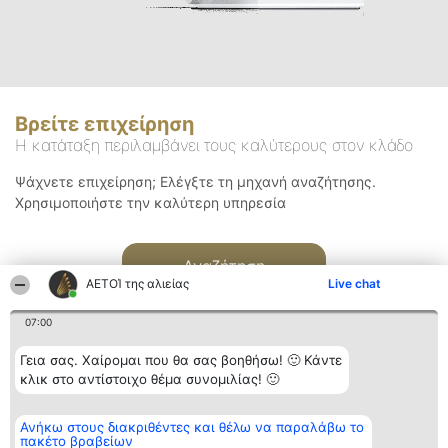
Βρείτε επιχείρηση
Η κατάταξη περιλαμβάνει τους καλύτερους στον κλάδο
Ψάχνετε επιχείρηση; Ελέγξτε τη μηχανή αναζήτησης.
Χρησιμοποιήστε την καλύτερη υπηρεσία
Αναζήτηση
ΑΕΤΟΊ της αλιείας
Live chat
07:00
Γεια σας. Χαίρομαι που θα σας βοηθήσω! 🙂 Κάντε
κλικ στο αντίστοιχο θέμα συνομιλίας! 🙂
Διοργανωτής της
Κατάταξη
Επικοινωνία
Ανήκω στους διακριθέντες και θέλω να παραλάβω το
κατάταξης
Διακριθέντες
Επικοινωνία
πακέτο βραβείων
BEAUTIFUL COMPANY
Λίστα όλων