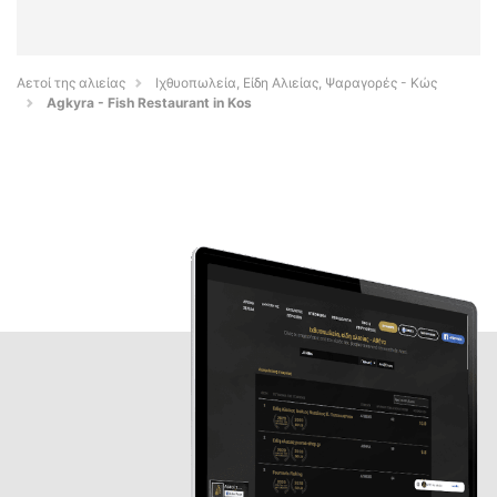
Αετοί της αλιείας
Ιχθυοπωλεία, Είδη Αλιείας, Ψαραγορές - Κώς
Agkyra - Fish Restaurant in Kos