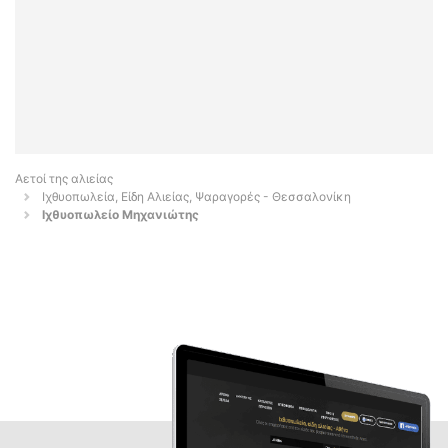
Αετοί της αλιείας
Ιχθυοπωλεία, Είδη Αλιείας, Ψαραγορές - Θεσσαλονίκη
Ιχθυοπωλείο Μηχανιώτης