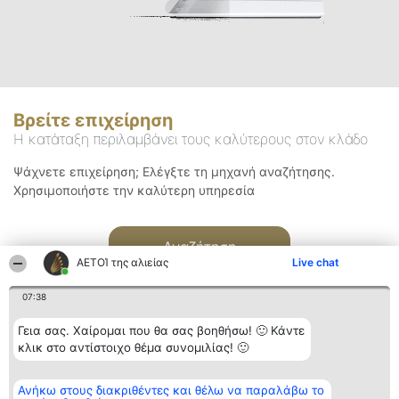
Βρείτε επιχείρηση
Η κατάταξη περιλαμβάνει τους καλύτερους στον κλάδο
Ψάχνετε επιχείρηση; Ελέγξτε τη μηχανή αναζήτησης.
Χρησιμοποιήστε την καλύτερη υπηρεσία
Αναζήτηση
ΑΕΤΟΊ της αλιείας
Live chat
07:38
Γεια σας. Χαίρομαι που θα σας βοηθήσω! 🙂 Κάντε
κλικ στο αντίστοιχο θέμα συνομιλίας! 🙂
Διοργανωτής της
Κατάταξη
Επικοινωνία
Ανήκω στους διακριθέντες και θέλω να παραλάβω το
κατάταξης
Διακριθέντες
Επικοινωνία