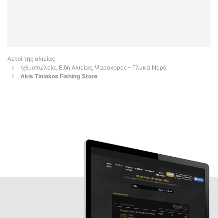
Αετοί της αλιείας
Ιχθυοπωλεία, Είδη Αλιείας, Ψαραγορές - Γλυκά Νερά
Akis Tiniakos Fishing Store