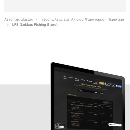
Αετοί της αλιείας
Ιχθυοπωλεία, Είδη Αλιείας, Ψαραγορές - Περιστέρι
LFS (Lekkas Fishing Store)